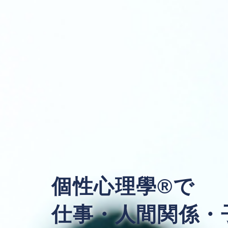
個性心理學®️で
仕事・人間関係・