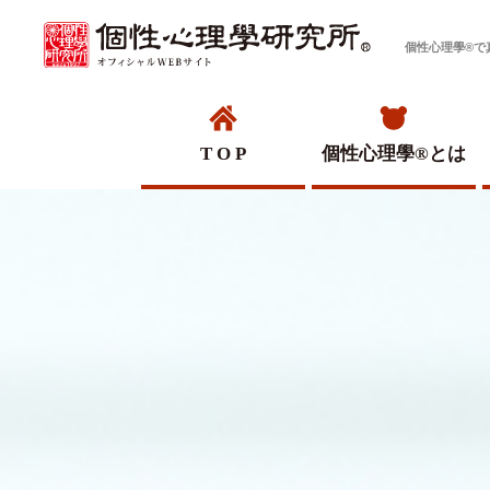
個性心理學®で
T O P
個性心理學®
とは